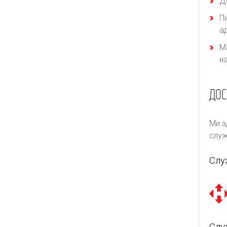
Д
П
а
М
н
ДОС
Ми з
служ
Слу
Слу