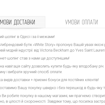
МОВИ ДОСТАВКИ
УМОВИ ОПЛАТИ
ний шопінг в Одесі і за її межами!
тибрендовий бутік «White Story» пропонує Вашій увазі якісні 
вій модній індустрії: від Victoria Beckham до Yves Saint Laurent
рнет-шопінг став з нами ще доступнішим!
на навігація сайту дозволить купити будь-яку вподобану річ
ину і вибрати зручний спосіб оплати.
ка видів доставки + приємні бонуси для постійних клієнтів!
оставимо Вашу покупку швидко і без перешкод в будь-яку точ
 Ви робите покупку в нашому магазині, ми прагнемо створити
но, в цілості й схоронності. Завдяки тому, що посилка заст