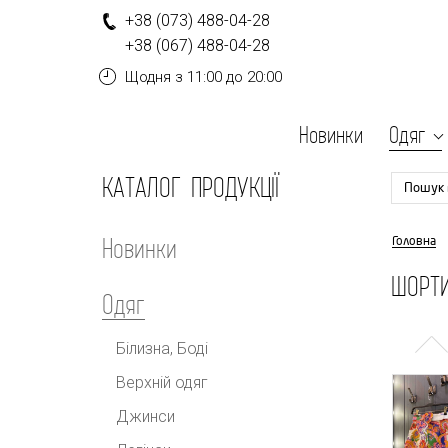
+
3
8
(0
7
3
)
4
8
8-
0
4-
2
8
+
3
8
(0
6
7
)
4
8
8-
0
4-
2
8
Щодня
з 11:00 до 20:00
Новинки
Одяг
КАТАЛОГ ПРОДУКЦІЇ
Пошук 
Новинки
Головна
ШОРТ
Одяг
Білизна, Боді
Верхній одяг
Джинси