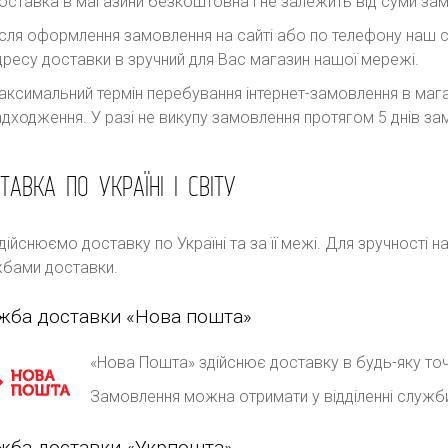
оставка в магазини безкоштовна і не залежить від суми за
ісля оформлення замовлення на сайті або по телефону наш с
дресу доставки в зручний для Вас магазин нашої мережі.
аксимальний термін перебування інтернет-замовлення в магаз
адходження. У разі не викупу замовлення протягом 5 днів 
ТАВКА ПО УКРАЇНІ І СВІТУ
дійснюємо доставку по Україні та за її межі. Для зручності 
бами доставки.
жба доставки «Нова пошта»
«Нова Пошта» здійснює доставку в будь-яку точ
Замовлення можна отримати у відділенні служб
жба доставки «Укрпошта»