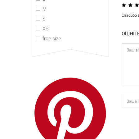
R13
M
The Kooples
Спасибо 
S
Valentino
XS
ОЦІНІТ
Vetements
free size
Zimmermann