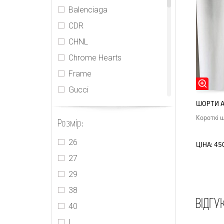
Balenciaga
CDR
CHNL
Chrome Hearts
Frame
Gucci
ШОРТИ A
Herlian
Короткі 
Розмір:
Isabel Marant
Jacquemus
26
ЦІНА:
45
Loewe
27
MIU MIU
29
Off-White
38
ВІДГУ
Pony Stone
40
PRADA
L