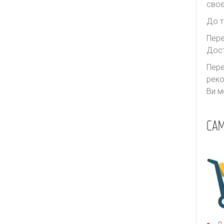
своє
До т
Пере
Дост
Пере
реко
Ви м
САМ