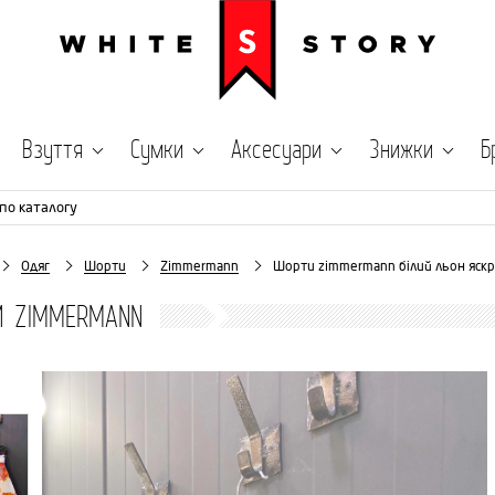
Взуття
Сумки
Аксесуари
Знижки
Б
по каталогу
Одяг
Шорти
Zimmermann
Шорти zimmermann білий льон яскра
И ZIMMERMANN