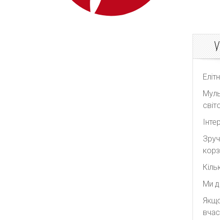
У
Еліт
Муль
світо
Інте
Зруч
корз
Кіль
Ми д
Якщо
вчас