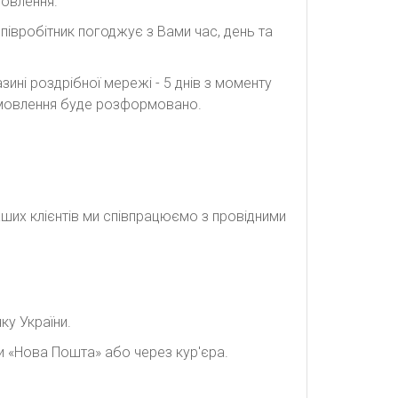
мовлення.
півробітник погоджує з Вами час, день та
ині роздрібної мережі - 5 днів з моменту
замовлення буде розформовано.
наших клієнтів ми співпрацюємо з провідними
ку України.
и «Нова Пошта» або через кур'єра.