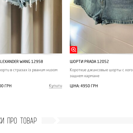
LEXANDER WANG 12958
ШОРТИ PRADA 12052
шорти в стразах із рваним низом
Короткие джинсовые шорты с лого
заднем кармане
Купити
00 ГРН
ЦІНА:
4950 ГРН
КИ ПРО ТОВАР