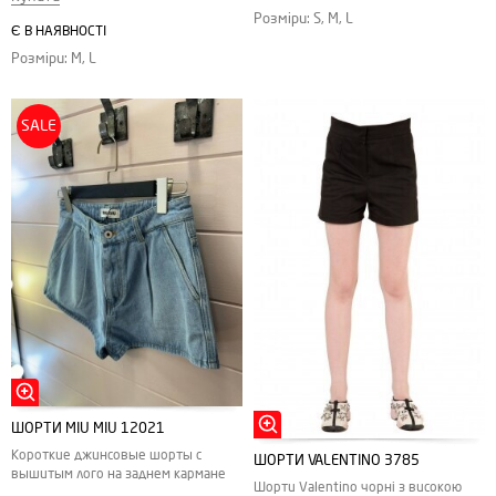
Розміри: S, M, L
Є В НАЯВНОСТІ
Розміри: M, L
SALE
ШОРТИ MIU MIU 12021
Короткие джинсовые шорты с
ШОРТИ VALENTINO 3785
вышитым лого на заднем кармане
Шорти Valentino чорні з високою