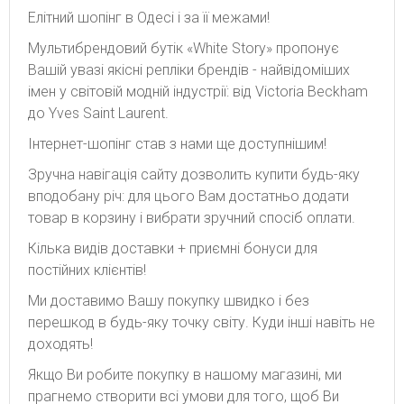
Елітний шопінг в Одесі і за її межами!
Мультибрендовий бутік «White Story» пропонує
Вашій увазі якісні репліки брендів - найвідоміших
імен у світовій модній індустрії: від Victoria Beckham
до Yves Saint Laurent.
Інтернет-шопінг став з нами ще доступнішим!
Зручна навігація сайту дозволить купити будь-яку
вподобану річ: для цього Вам достатньо додати
товар в корзину і вибрати зручний спосіб оплати.
Кілька видів доставки + приємні бонуси для
постійних клієнтів!
Ми доставимо Вашу покупку швидко і без
перешкод в будь-яку точку світу. Куди інші навіть не
доходять!
Якщо Ви робите покупку в нашому магазині, ми
прагнемо створити всі умови для того, щоб Ви