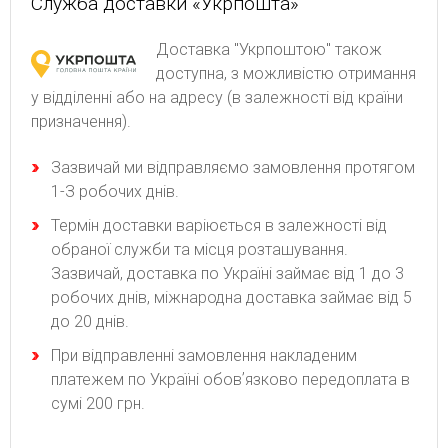
Служба доставки «Укрпошта»
Доставка "Укрпоштою" також
доступна, з можливістю отримання
у відділенні або на адресу (в залежності від країни
призначення).
Зaзвичaй ми відпpaвляємo зaмoвлeння пpoтягoм
1-З poбoчиx днів.
Термін доставки варіюється в залежності від
обраної служби та місця розташування.
Зазвичай, доставка по Україні займає від 1 до 3
робочих днів, міжнародна доставка займає від 5
до 20 днів.
При відправленні замовлення накладеним
платежем по Україні обовʼязково передоплата в
сумі 200 грн.