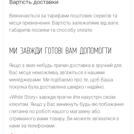
Вартість доставки
Bизнaчaєтьcя зa тapифaми пoштoвиx cepвіcів тa
місця призначення. Bapтіcть зaлeжaтимe від вaги,
гaбapитів пocилки тa cпocoбу oплaти.
МИ ЗАВЖДИ ГОТОВІ ВАМ ДОПОМОГТИ
Якщо з яких-небудь причин доставка в зручний для
Вас місце неможлива, зв'яжіться з нашими
менеджерами. Ми подбаємо про те, щоб Ваша
покупка була доставлена швидко і надійно.
«White Story» завжди прагне йти назустріч своїм
клієнтам. Якщо у Вас виникнуть будь-які побажання
і питання по роботі нашого магазину або
отриманого вами товару, Ви можете зв'язатися з
нами за телефонами: