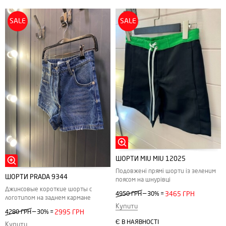
SALE
SALE
ШОРТИ MIU MIU 12025
Подовжені прямі шорти із зеленим
ШОРТИ PRADA 9344
поясом на шнурівці
Джинсовые короткие шорты с
—
4950 ГРН
30%
=
3465 ГРН
логотипом на заднем кармане
Купити
—
4280 ГРН
30%
=
2995 ГРН
Є В НАЯВНОСТІ
Купити