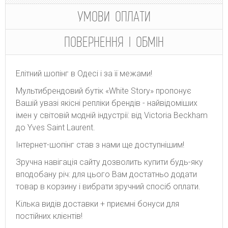
УМОВИ ОПЛАТИ
ПОВЕРНЕННЯ І ОБМІН
Елітний шопінг в Одесі і за її межами!
Мультибрендовий бутік «White Story» пропонує
Вашій увазі якісні репліки брендів - найвідоміших
імен у світовій модній індустрії: від Victoria Beckham
до Yves Saint Laurent.
Інтернет-шопінг став з нами ще доступнішим!
Зручна навігація сайту дозволить купити будь-яку
вподобану річ: для цього Вам достатньо додати
товар в корзину і вибрати зручний спосіб оплати.
Кілька видів доставки + приємні бонуси для
постійних клієнтів!