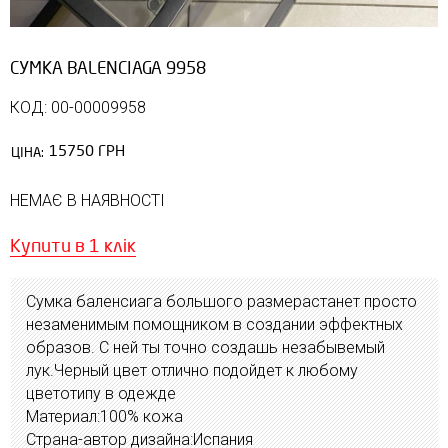
СУМКА ВALENCIAGA 9958
КОД: 00-00009958
15750 ГРН
ЦІНА:
НЕМАЄ В НАЯВНОСТІ
Купити в 1 клік
Сумка баленсиага большого размерастанет просто
незаменимым помощником в создании эффектных
образов. С ней ты точно создашь незабывемый
лук.Черный цвет отлично подойдет к любому
цветотипу в одежде
Материал:100% кожа
Страна-автор дизайна:Испания