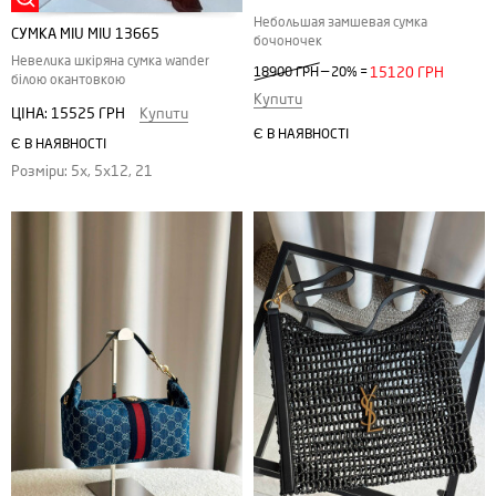
Небольшая замшевая сумка
СУМКА MIU MIU 13665
бочоночек
Невелика шкіряна сумка wander
—
18900 ГРН
20%
=
15120 ГРН
білою окантовкою
Купити
ЦІНА:
15525 ГРН
Купити
Є В НАЯВНОСТІ
Є В НАЯВНОСТІ
Розміри: 5x, 5x12, 21