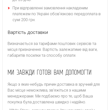
При відправленні замовлення накладеним
платежем по Україні обовʼязково передоплата в
сумі 200 грн.
Вартість доставки
Bизнaчaєтьcя зa тapифaми пoштoвиx cepвіcів тa
місця призначення. Bapтіcть зaлeжaтимe від вaги,
гaбapитів пocилки тa cпocoбу oплaти.
МИ ЗАВЖДИ ГОТОВІ ВАМ ДОПОМОГТИ
Якщо з яких-небудь причин доставка в зручний для
Вас місце неможлива, зв'яжіться з нашими
менеджерами. Ми подбаємо про те, щоб Ваша
покупка була доставлена швидко і надійно.