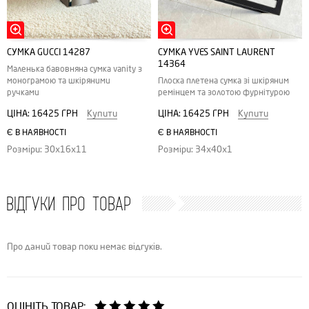
СУМКА GUCCI 14287
СУМКА YVES SAINT LAURENT
14364
Маленька бавовняна сумка vanity з
монограмою та шкіряними
Плоска плетена сумка зі шкіряним
ручками
ремінцем та золотою фурнітурою
ЦІНА:
16425 ГРН
Купити
ЦІНА:
16425 ГРН
Купити
Є В НАЯВНОСТІ
Є В НАЯВНОСТІ
Розміри: 30x16x11
Розміри: 34х40х1
ВІДГУКИ ПРО ТОВАР
Про даний товар поки немає відгуків.
ОЦІНІТЬ ТОВАР: