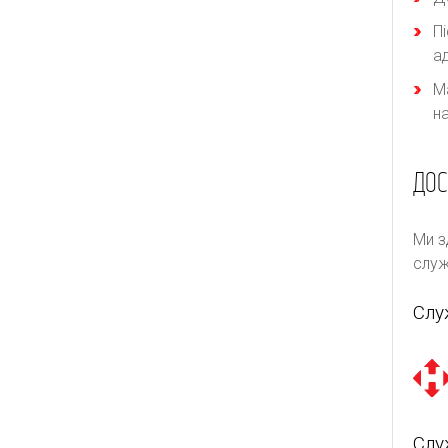
П
а
М
н
ДОС
Ми з
служ
Слу
Слу