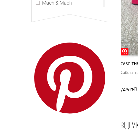
Mach & Mach
Manolo Blahnik
MM6 Maison Margiela
Off-White
PRADA
ReikeNen
Schiaparelli
САБО ТH
The Attico
Сабо із 
The Row
7270 ГРН
Versache
Yves Saint Laurent
ВІДГУ