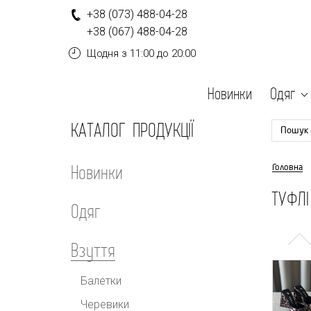
+
3
8
(0
7
3
)
4
8
8-
0
4-
2
8
+
3
8
(0
6
7
)
4
8
8-
0
4-
2
8
Щодня
з 11:00 до 20:00
Новинки
Одяг
КАТАЛОГ ПРОДУКЦІЇ
Пошук 
Новинки
Головна
ТУФЛІ
Одяг
Взуття
Балетки
Черевики