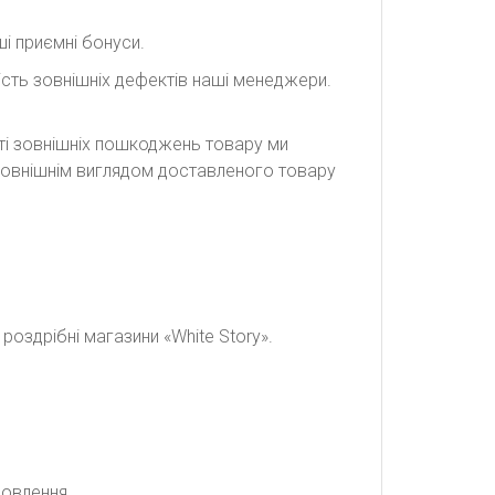
і приємні бонуси.
сть зовнішніх дефектів наші менеджери.
сті зовнішніх пошкоджень товару ми
а зовнішнім виглядом доставленого товару
оздрібні магазини «White Story».
мовлення.