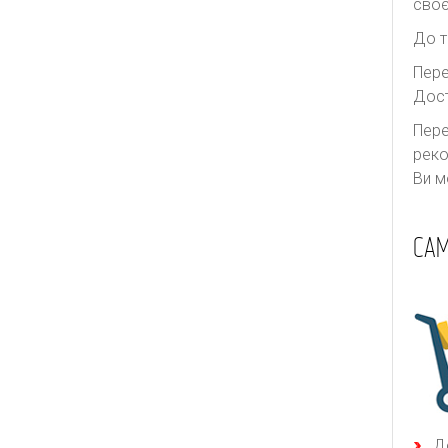
своє
До т
Пере
Дост
Пере
реко
Ви м
САМ
Д