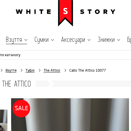
Взуття
Сумки
Аксесуари
Знижки
Б
по каталогу
Взуття
Туфлі
The Attico
Сабо The Attico 10077
 THE ATTICO
SALE