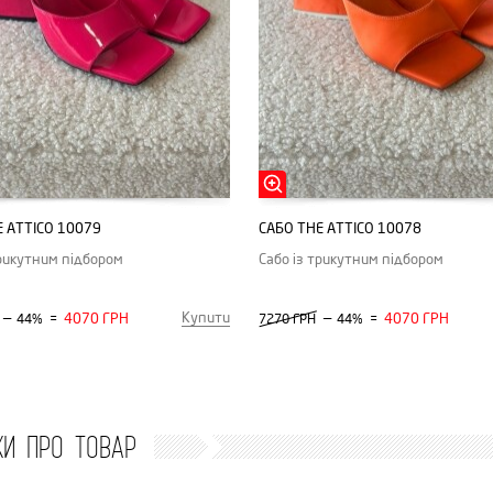
E АTTICO 10079
САБО ТHE АTTICO 10078
трикутним підбором
Сабо із трикутним підбором
Купити
—
4070 ГРН
—
4070 ГРН
44%
=
7270 ГРН
44%
=
КИ ПРО ТОВАР