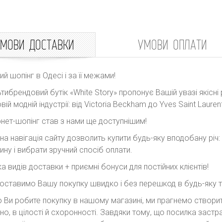
МОВИ ДОСТАВКИ
УМОВИ ОПЛАТИ
ний шопінг в Одесі і за її межами!
тибрендовий бутік «White Story» пропонує Вашій увазі якісні 
вій модній індустрії: від Victoria Beckham до Yves Saint Laurent
рнет-шопінг став з нами ще доступнішим!
на навігація сайту дозволить купити будь-яку вподобану річ
ину і вибрати зручний спосіб оплати.
ка видів доставки + приємні бонуси для постійних клієнтів!
оставимо Вашу покупку швидко і без перешкод в будь-яку точ
 Ви робите покупку в нашому магазині, ми прагнемо створити
но, в цілості й схоронності. Завдяки тому, що посилка заст