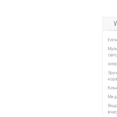
У
Еліт
Муль
світо
Інте
Зруч
корз
Кіль
Ми д
Якщо
вчас