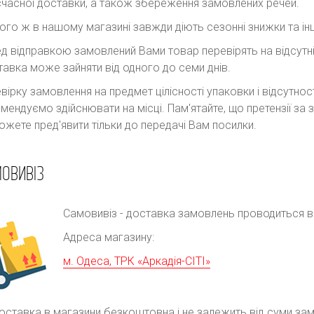
часної доставки, а також збереження замовлених речей.
ого ж в нашому магазині завжди діють сезонні знижки та інш
д відправкою замовлений Вами товар перевірять на відсутні
авка може зайняти від одного до семи днів.
вірку замовлення на предмет цілісності упаковки і відсутно
мендуємо здійснювати на місці. Пам'ятайте, що претензії з
ожете пред'явити тільки до передачі Вам посилки.
ОВИВІЗ
Самовивіз - доставка замовлень проводиться в р
Адреса магазину:
м. Одеса, ТРК «Аркадія-СІТІ»
оставка в магазини безкоштовна і не залежить від суми за