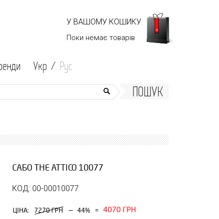
У ВАШОМУ КОШИКУ
Поки немає
товарів
ренди
Укр /
Рус
ПОШУК
САБО THE ATTICO 10077
КОД: 00-00010077
4070 ГРН
—
ЦІНА:
7270 ГРН
44%
=