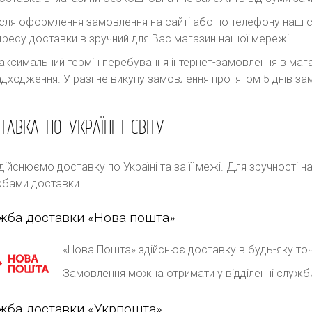
ісля оформлення замовлення на сайті або по телефону наш с
дресу доставки в зручний для Вас магазин нашої мережі.
аксимальний термін перебування інтернет-замовлення в магаз
адходження. У разі не викупу замовлення протягом 5 днів 
ТАВКА ПО УКРАЇНІ І СВІТУ
дійснюємо доставку по Україні та за її межі. Для зручності 
бами доставки.
жба доставки «Нова пошта»
«Нова Пошта» здійснює доставку в будь-яку точ
Замовлення можна отримати у відділенні служб
жба доставки «Укрпошта»