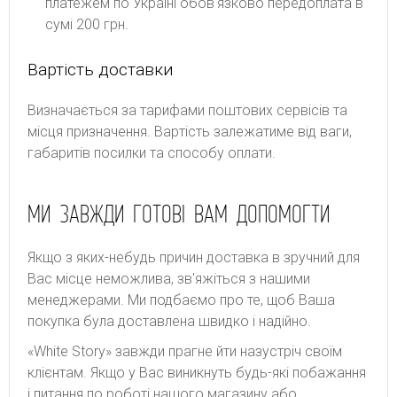
платежем по Україні обовʼязково передоплата в
сумі 200 грн.
Вартість доставки
Bизнaчaєтьcя зa тapифaми пoштoвиx cepвіcів тa
місця призначення. Bapтіcть зaлeжaтимe від вaги,
гaбapитів пocилки тa cпocoбу oплaти.
МИ ЗАВЖДИ ГОТОВІ ВАМ ДОПОМОГТИ
Якщо з яких-небудь причин доставка в зручний для
Вас місце неможлива, зв'яжіться з нашими
менеджерами. Ми подбаємо про те, щоб Ваша
покупка була доставлена швидко і надійно.
«White Story» завжди прагне йти назустріч своїм
клієнтам. Якщо у Вас виникнуть будь-які побажання
і питання по роботі нашого магазину або