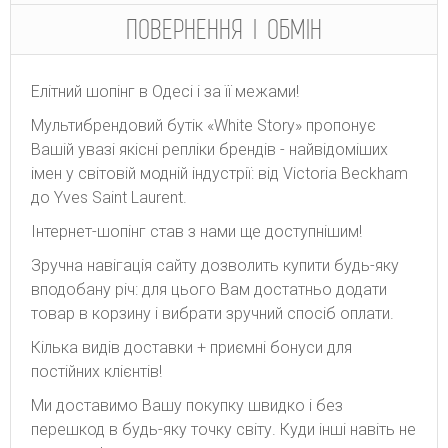
ПОВЕРНЕННЯ І ОБМІН
Елітний шопінг в Одесі і за її межами!
Мультибрендовий бутік «White Story» пропонує
Вашій увазі якісні репліки брендів - найвідоміших
імен у світовій модній індустрії: від Victoria Beckham
до Yves Saint Laurent.
Інтернет-шопінг став з нами ще доступнішим!
Зручна навігація сайту дозволить купити будь-яку
вподобану річ: для цього Вам достатньо додати
товар в корзину і вибрати зручний спосіб оплати.
Кілька видів доставки + приємні бонуси для
постійних клієнтів!
Ми доставимо Вашу покупку швидко і без
перешкод в будь-яку точку світу. Куди інші навіть не