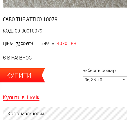
САБО ТHE АTTICO 10079
КОД: 00-00010079
4070 ГРН
—
ЦІНА:
7270 ГРН
44%
=
Є В НАЯВНОСТІ
Виберіть розмір:
КУПИТИ
36, 38, 40
Купити в 1 клік
Колір: малиновий