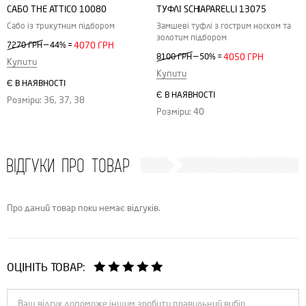
САБО THE ATTICO 10080
ТУФЛІ SCHIAPARELLI 13075
Сабо із трикутним підбором
Замшеві туфлі з гострим носком та
золотим підбором
—
7270 ГРН
44%
=
4070 ГРН
—
8100 ГРН
50%
=
4050 ГРН
Купити
Купити
Є В НАЯВНОСТІ
Є В НАЯВНОСТІ
Розміри: 36, 37, 38
Розміри: 40
ВІДГУКИ ПРО ТОВАР
Про даний товар поки немає відгуків.
ОЦІНІТЬ ТОВАР: