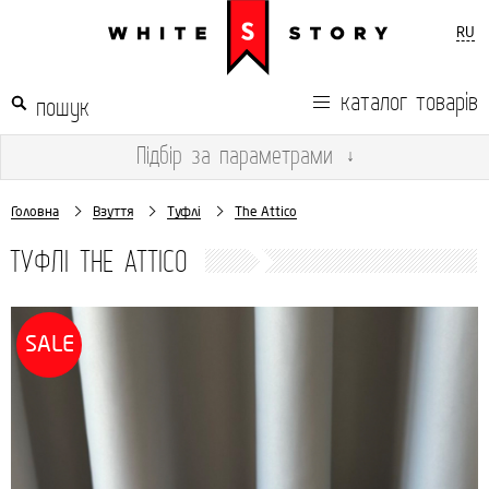
RU
каталог товарів
Підбір
за параметрами
↓
Головна
Взуття
Туфлі
The Attico
ТУФЛІ THE ATTICO
SALE