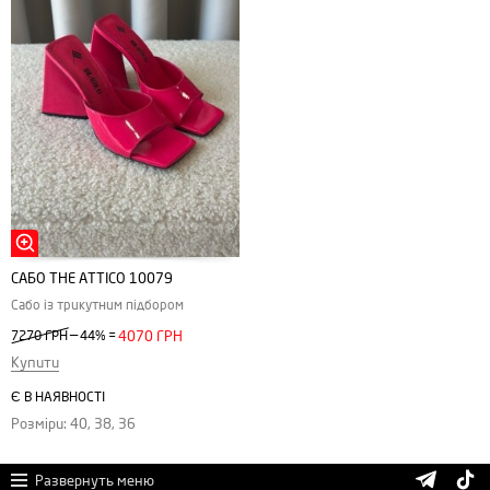
САБО ТHE АTTICO 10079
Сабо із трикутним підбором
—
7270 ГРН
44%
=
4070 ГРН
Купити
Є В НАЯВНОСТІ
Розміри: 40, 38, 36
Развернуть меню