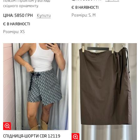
поясом і принтом у вигляді
східного орнаменту.
Є В НАЯВНОСТІ
Розміри: S, M
ЦІНА:
5850 ГРН
Купити
Є В НАЯВНОСТІ
Розміри: XS
СПІДНИЦЯ-ШОРТИ CDR 12119