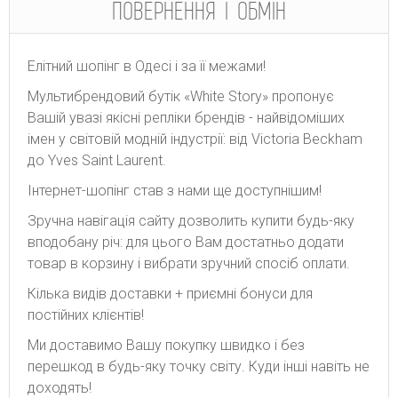
ПОВЕРНЕННЯ І ОБМІН
Елітний шопінг в Одесі і за її межами!
Мультибрендовий бутік «White Story» пропонує
Вашій увазі якісні репліки брендів - найвідоміших
імен у світовій модній індустрії: від Victoria Beckham
до Yves Saint Laurent.
Інтернет-шопінг став з нами ще доступнішим!
Зручна навігація сайту дозволить купити будь-яку
вподобану річ: для цього Вам достатньо додати
товар в корзину і вибрати зручний спосіб оплати.
Кілька видів доставки + приємні бонуси для
постійних клієнтів!
Ми доставимо Вашу покупку швидко і без
перешкод в будь-яку точку світу. Куди інші навіть не
доходять!