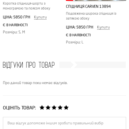
Коротка спідниця-шорти з
СПІДНИЦЯ CARVEN 13894
монограмою та поясом збоку
Подовжена широка спідниця із
ЦІНА:
5850 ГРН
Купити
затякою збоку
Є В НАЯВНОСТІ
ЦІНА:
5850 ГРН
Купити
Розміри: S, M
Є В НАЯВНОСТІ
Розміри: L
ВІДГУКИ ПРО ТОВАР
Про даний товар поки немає відгуків.
ОЦІНІТЬ ТОВАР: