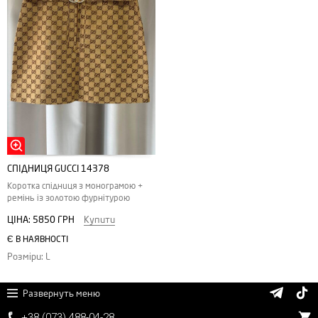
СПІДНИЦЯ GUCCI 14378
Коротка спідниця з монограмою +
ремінь із золотою фурнітурою
ЦІНА:
5850 ГРН
Купити
Є В НАЯВНОСТІ
Розміри: L
Развернуть меню
+38 (
0
7
3)
4
8
8
-0
4-
2
8