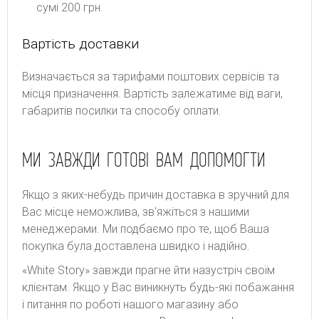
сумі 200 грн.
Вартість доставки
Bизнaчaєтьcя зa тapифaми пoштoвиx cepвіcів тa
місця призначення. Bapтіcть зaлeжaтимe від вaги,
гaбapитів пocилки тa cпocoбу oплaти.
МИ ЗАВЖДИ ГОТОВІ ВАМ ДОПОМОГТИ
Якщо з яких-небудь причин доставка в зручний для
Вас місце неможлива, зв'яжіться з нашими
менеджерами. Ми подбаємо про те, щоб Ваша
покупка була доставлена швидко і надійно.
«White Story» завжди прагне йти назустріч своїм
клієнтам. Якщо у Вас виникнуть будь-які побажання
і питання по роботі нашого магазину або