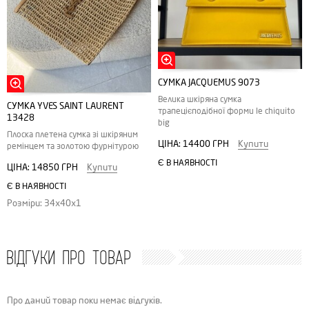
СУМКА JACQUEMUS 9073
Велика шкіряна сумка
СУМКА YVES SAINT LAURENT
трапецієподібної форми le chiquito
13428
big
Плоска плетена сумка зі шкіряним
ЦІНА:
14400 ГРН
Купити
ремінцем та золотою фурнітурою
Є В НАЯВНОСТІ
ЦІНА:
14850 ГРН
Купити
Є В НАЯВНОСТІ
Розміри: 34х40х1
ВІДГУКИ ПРО ТОВАР
Про даний товар поки немає відгуків.