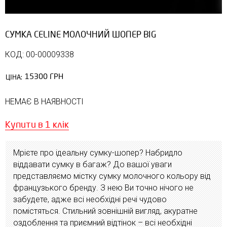
СУМКА CELINE МОЛОЧНИЙ ШОПЕР BIG
КОД: 00-00009338
15300 ГРН
ЦІНА:
НЕМАЄ В НАЯВНОСТІ
Купити в 1 клік
Мрієте про ідеальну сумку-шопер? Набридло
віддавати сумку в багаж? До вашої уваги
представляємо містку сумку молочного кольору від
французького бренду. З нею Ви точно нічого не
забудете, адже всі необхідні речі чудово
помістяться. Стильний зовнішній вигляд, акуратне
оздоблення та приємний відтінок – всі необхідні