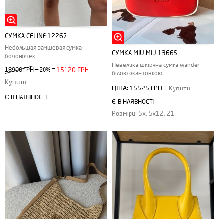
СУМКА CELINE 12267
Небольшая замшевая сумка
СУМКА MIU MIU 13665
бочоночек
Невелика шкіряна сумка wander
—
18900 ГРН
20%
=
15120 ГРН
білою окантовкою
Купити
ЦІНА:
15525 ГРН
Купити
Є В НАЯВНОСТІ
Є В НАЯВНОСТІ
Розміри: 5x, 5x12, 21