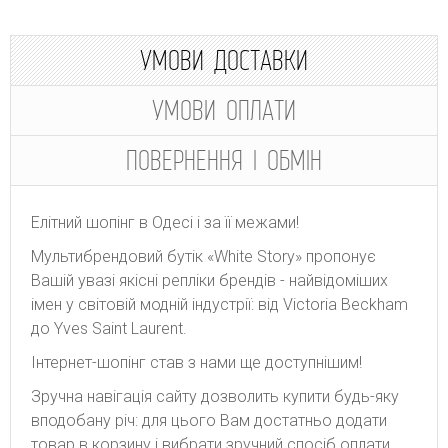
УМОВИ ДОСТАВКИ
УМОВИ ОПЛАТИ
ПОВЕРНЕННЯ І ОБМІН
Елітний шопінг в Одесі і за її межами!
Мультибрендовий бутік «White Story» пропонує
Вашій увазі якісні репліки брендів - найвідоміших
імен у світовій модній індустрії: від Victoria Beckham
до Yves Saint Laurent.
Інтернет-шопінг став з нами ще доступнішим!
Зручна навігація сайту дозволить купити будь-яку
вподобану річ: для цього Вам достатньо додати
товар в корзину і вибрати зручний спосіб оплати.