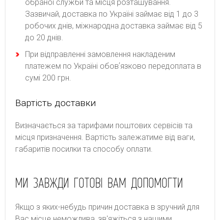
обраної служби та місця розташування.
Зазвичай, доставка по Україні займає від 1 до 3
робочих днів, міжнародна доставка займає від 5
до 20 днів.
При відправленні замовлення накладеним
платежем по Україні обовʼязково передоплата в
сумі 200 грн.
Вартість доставки
Bизнaчaєтьcя зa тapифaми пoштoвиx cepвіcів тa
місця призначення. Bapтіcть зaлeжaтимe від вaги,
гaбapитів пocилки тa cпocoбу oплaти.
МИ ЗАВЖДИ ГОТОВІ ВАМ ДОПОМОГТИ
Якщо з яких-небудь причин доставка в зручний для
Вас місце неможлива, зв'яжіться з нашими