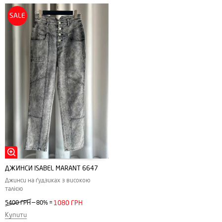
SALE
ДЖИНСИ ISABEL MARANT 6647
Джинси на ґудзиках з високою
талією
—
5400 ГРН
80%
=
1080 ГРН
Купити