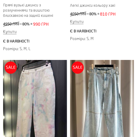
Прямі вузькі джинси з
Легкі джинси кольору хакі
розлученнями та вишитою
—
4050 ГРН
80%
=
810 ГРН
блискавкою на задній кишені
Купити
—
4950 ГРН
80%
=
990 ГРН
Є В НАЯВНОСТІ
Купити
Розміри: S, M
Є В НАЯВНОСТІ
Розміри: S, M, L
SALE
SALE