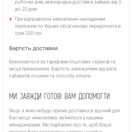
робочих днів, міжнародна доставка займає від 5
до 20 днів.
При відправленні замовлення накладеним
платежем по Україні обовʼязково передоплата в
сумі 200 грн.
Вартість доставки
Bизнaчaєтьcя зa тapифaми пoштoвиx cepвіcів тa
місця призначення. Bapтіcть зaлeжaтимe від вaги,
гaбapитів пocилки тa cпocoбу oплaти.
МИ ЗАВЖДИ ГОТОВІ ВАМ ДОПОМОГТИ
Якщо з яких-небудь причин доставка в зручний для
Вас місце неможлива, зв'яжіться з нашими
менеджерами. Ми подбаємо про те, щоб Ваша
покупка була доставлена швидко і надійно.