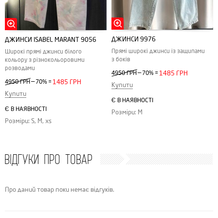
ДЖИНСИ 9976
ДЖИНСИ ISABEL MARANT 9056
Прямі широкі джинси із защипами
Широкі прямі джинси білого
з боків
кольору з різнокольоровими
розводами
—
4950 ГРН
70%
=
1485 ГРН
—
4950 ГРН
70%
=
1485 ГРН
Купити
Купити
Є В НАЯВНОСТІ
Є В НАЯВНОСТІ
Розміри: M
Розміри: S, M, хs
ВІДГУКИ ПРО ТОВАР
Про даний товар поки немає відгуків.