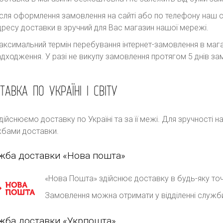
ісля оформлення замовлення на сайті або по телефону наш с
дресу доставки в зручний для Вас магазин нашої мережі.
аксимальний термін перебування інтернет-замовлення в магаз
адходження. У разі не викупу замовлення протягом 5 днів 
ТАВКА ПО УКРАЇНІ І СВІТУ
дійснюємо доставку по Україні та за її межі. Для зручності 
бами доставки.
жба доставки «Нова пошта»
«Нова Пошта» здійснює доставку в будь-яку точ
Замовлення можна отримати у відділенні служб
жба доставки «Укрпошта»