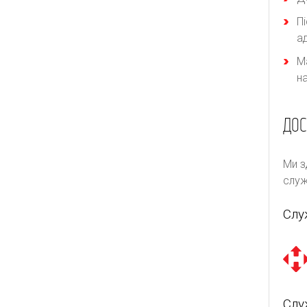
П
а
М
н
ДОС
Ми з
служ
Слу
Слу