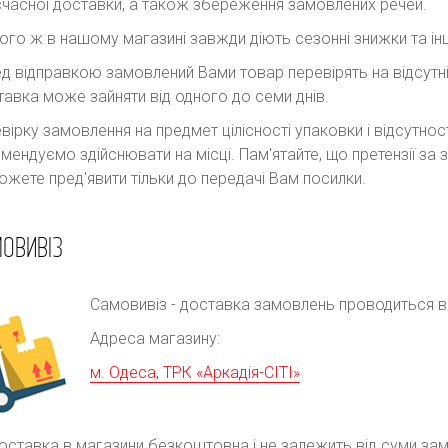
часної доставки, а також збереження замовлених речей.
ого ж в нашому магазині завжди діють сезонні знижки та інш
д відправкою замовлений Вами товар перевірять на відсутні
авка може зайняти від одного до семи днів.
вірку замовлення на предмет цілісності упаковки і відсутно
мендуємо здійснювати на місці. Пам'ятайте, що претензії з
ожете пред'явити тільки до передачі Вам посилки.
ОВИВІЗ
Самовивіз - доставка замовлень проводиться в р
Адреса магазину:
м. Одеса, ТРК «Аркадія-СІТІ»
оставка в магазини безкоштовна і не залежить від суми за