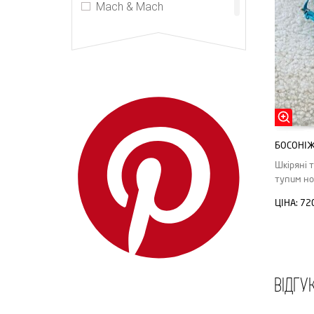
Mach & Mach
Manolo Blahnik
MM6 Maison Margiela
Off-White
PRADA
ReikeNen
Schiaparelli
БОСОНІЖ
The Attico
Шкіряні 
тупим но
The Row
ЦІНА:
72
Versache
Yves Saint Laurent
ВІДГУ