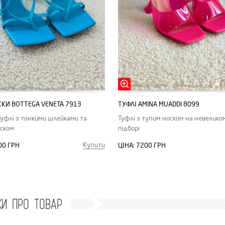
КИ BOTTEGA VENETA 7913
ТУФЛІ AMINA MUADDI 8099
туфлі з тонкими шлейками та
Туфлі з тупим носком на невелико
ском
підборі
Купити
00 ГРН
ЦІНА:
7200 ГРН
КИ ПРО ТОВАР