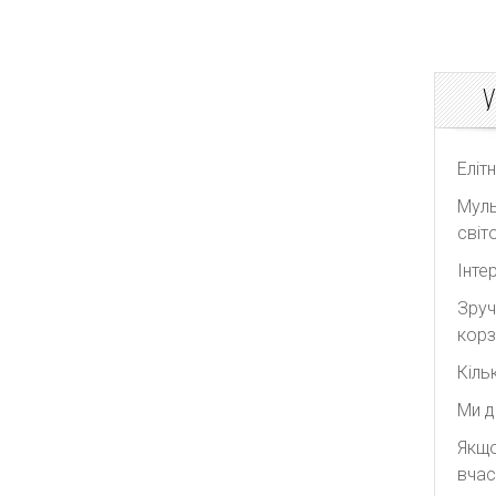
У
Еліт
Муль
світо
Інте
Зруч
корз
Кіль
Ми д
Якщо
вчас