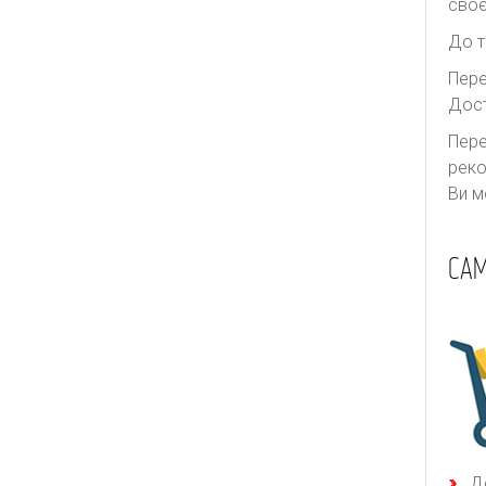
своє
До т
Пере
Дост
Пере
реко
Ви м
САМ
Д