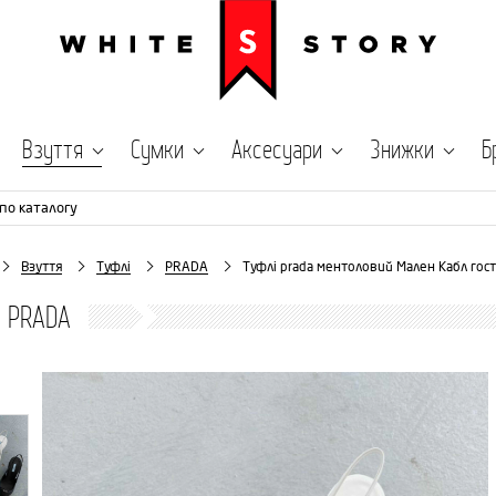
Взуття
Сумки
Аксесуари
Знижки
Б
по каталогу
Взуття
Туфлі
PRADA
Туфлі prada ментоловий Мален Кабл гост
 PRADA