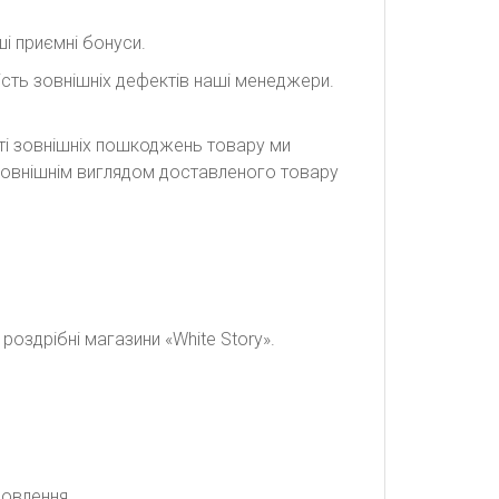
і приємні бонуси.
сть зовнішніх дефектів наші менеджери.
сті зовнішніх пошкоджень товару ми
а зовнішнім виглядом доставленого товару
оздрібні магазини «White Story».
мовлення.