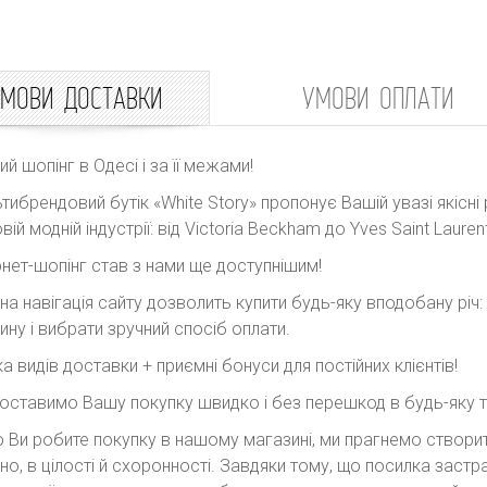
МОВИ ДОСТАВКИ
УМОВИ ОПЛАТИ
ний шопінг в Одесі і за її межами!
тибрендовий бутік «White Story» пропонує Вашій увазі якісні 
вій модній індустрії: від Victoria Beckham до Yves Saint Laurent
рнет-шопінг став з нами ще доступнішим!
на навігація сайту дозволить купити будь-яку вподобану річ
ину і вибрати зручний спосіб оплати.
ка видів доставки + приємні бонуси для постійних клієнтів!
оставимо Вашу покупку швидко і без перешкод в будь-яку точ
 Ви робите покупку в нашому магазині, ми прагнемо створити
но, в цілості й схоронності. Завдяки тому, що посилка заст