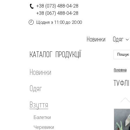
+
3
8
(0
7
3
)
4
8
8-
0
4-
2
8
+
3
8
(0
6
7
)
4
8
8-
0
4-
2
8
Щодня
з 11:00 до 20:00
Новинки
Одяг
КАТАЛОГ ПРОДУКЦІЇ
Пошук 
Новинки
Головна
ТУФЛІ
Одяг
Взуття
Балетки
Черевики