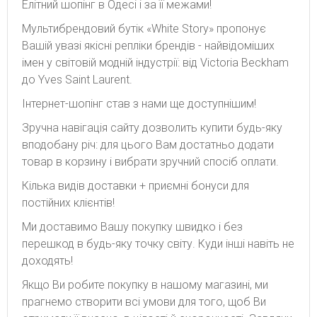
Елітний шопінг в Одесі і за її межами!
Мультибрендовий бутік «White Story» пропонує
Вашій увазі якісні репліки брендів - найвідоміших
імен у світовій модній індустрії: від Victoria Beckham
до Yves Saint Laurent.
Інтернет-шопінг став з нами ще доступнішим!
Зручна навігація сайту дозволить купити будь-яку
вподобану річ: для цього Вам достатньо додати
товар в корзину і вибрати зручний спосіб оплати.
Кілька видів доставки + приємні бонуси для
постійних клієнтів!
Ми доставимо Вашу покупку швидко і без
перешкод в будь-яку точку світу. Куди інші навіть не
доходять!
Якщо Ви робите покупку в нашому магазині, ми
прагнемо створити всі умови для того, щоб Ви