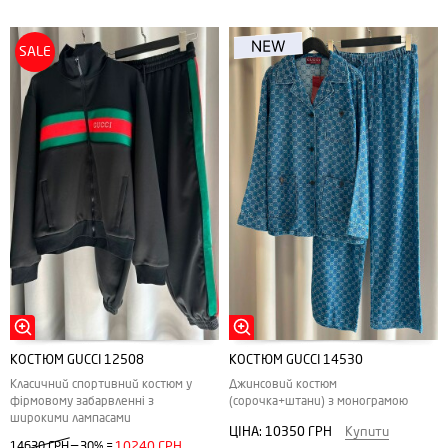
SALE
КОСТЮМ GUCCI 12508
КОСТЮМ GUCCI 14530
Класичний спортивний костюм у
Джинсовий костюм
фірмовому забарвленні з
(сорочка+штани) з монограмою
широкими лампасами
ЦІНА:
10350 ГРН
Купити
—
14630 ГРН
30%
=
10240 ГРН