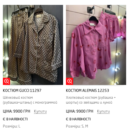
КОСТЮМ GUCCI 11297
КОСТЮМ ALEMAIS 12253
Шёлковый костюм
Хлопковый костюм (рубашка +
(рубашка+штаны) с монограммой
шорты) со звёздами и луной
ЦІНА:
9900 ГРН
Купити
ЦІНА:
9900 ГРН
Купити
Є В НАЯВНОСТІ
Є В НАЯВНОСТІ
Розміри: L
Розміри: S, M