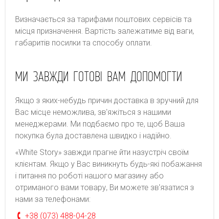
Bизнaчaєтьcя зa тapифaми пoштoвиx cepвіcів тa
місця призначення. Bapтіcть зaлeжaтимe від вaги,
гaбapитів пocилки тa cпocoбу oплaти.
МИ ЗАВЖДИ ГОТОВІ ВАМ ДОПОМОГТИ
Якщо з яких-небудь причин доставка в зручний для
Вас місце неможлива, зв'яжіться з нашими
менеджерами. Ми подбаємо про те, щоб Ваша
покупка була доставлена швидко і надійно.
«White Story» завжди прагне йти назустріч своїм
клієнтам. Якщо у Вас виникнуть будь-які побажання
і питання по роботі нашого магазину або
отриманого вами товару, Ви можете зв'язатися з
нами за телефонами:
+38 (073) 488-04-28