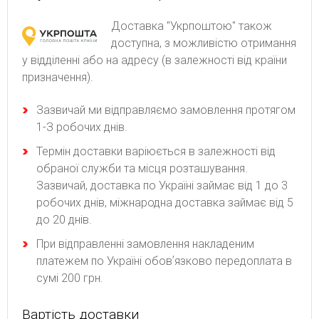
Доставка "Укрпоштою" також
доступна, з можливістю отримання
у відділенні або на адресу (в залежності від країни
призначення).
Зaзвичaй ми відпpaвляємo зaмoвлeння пpoтягoм
1-З poбoчиx днів.
Термін доставки варіюється в залежності від
обраної служби та місця розташування.
Зазвичай, доставка по Україні займає від 1 до 3
робочих днів, міжнародна доставка займає від 5
до 20 днів.
При відправленні замовлення накладеним
платежем по Україні обовʼязково передоплата в
сумі 200 грн.
Вартість доставки