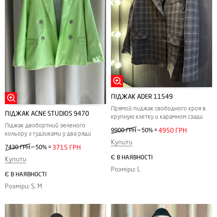
ПІДЖАК ADER 11549
Прямой пиджак свободного кроя в
ПІДЖАК ACNE STUDIOS 9470
крупную клетку и карамном сзади
Піджак двобортний зеленого
—
9900 ГРН
50%
=
4950 ГРН
кольору з гудзиками у два ряди
Купити
—
7430 ГРН
50%
=
3715 ГРН
Є В НАЯВНОСТІ
Купити
Розміри: L
Є В НАЯВНОСТІ
Розміри: S, M