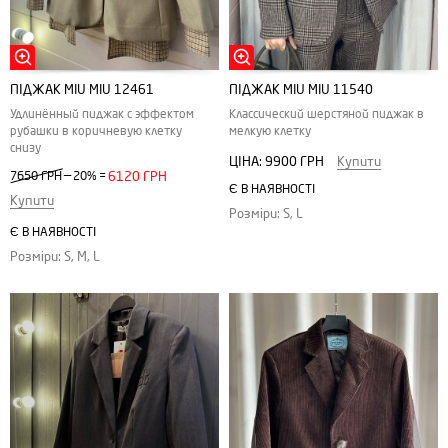
ПІДЖАК MIU MIU 12461
ПІДЖАК MIU MIU 11540
Удлинённый пиджак с эффектом
Классический шерстяной пиджак в
рубашки в коричневую клетку
мелкую клетку
снизу
ЦІНА:
9900 ГРН
Купити
—
7650 ГРН
20%
=
6120 ГРН
Є В НАЯВНОСТІ
Купити
Розміри: S, L
Є В НАЯВНОСТІ
Розміри: S, M, L