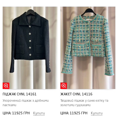
ПІДЖАК CHNL 14161
ЖАКЕТ CHNL 14116
Укорочений піджак з дрібними
Твідовий піджак у синю клітку та
паєтками
золотими гудзиками
ЦІНА:
11925 ГРН
Купити
ЦІНА:
11925 ГРН
Купити