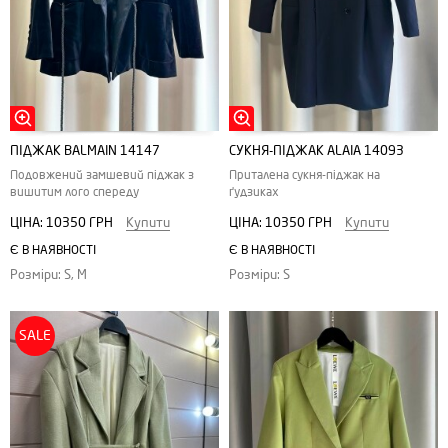
ПІДЖАК BALMAIN 14147
СУКНЯ-ПІДЖАК ALAIA 14093
Подовжений замшевий піджак з
Приталена сукня-піджак на
вишитим лого спереду
ґудзиках
ЦІНА:
10350 ГРН
Купити
ЦІНА:
10350 ГРН
Купити
Є В НАЯВНОСТІ
Є В НАЯВНОСТІ
Розміри: S, M
Розміри: S
SALE