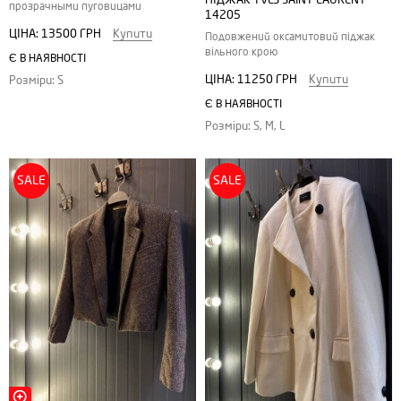
прозрачными пуговицами
14205
ЦІНА:
13500 ГРН
Купити
Подовжений оксамитовий піджак
вільного крою
Є В НАЯВНОСТІ
ЦІНА:
11250 ГРН
Купити
Розміри: S
Є В НАЯВНОСТІ
Розміри: S, M, L
SALE
SALE