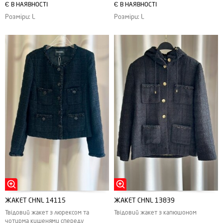
Є В НАЯВНОСТІ
Є В НАЯВНОСТІ
Розміри: L
Розміри: L
ЖАКЕТ CHNL 14115
ЖАКЕТ CHNL 13839
Твідовий жакет з люрексом та
Твідовий жакет з капюшоном
чотирма кишенями спереду