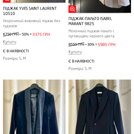
ПІДЖАК YVES SAINT LAURENT
10510
ПІДЖАК-ПАЛЬТО ISABEL
Укорочений вовняний піджак без
MARANT 9825
гудзиків
Молочный пиджак-пальто с
—
6750 ГРН
50%
=
3375 ГРН
пуговицами черного цвета
Купити
—
8550 ГРН
30%
=
5985 ГРН
Є В НАЯВНОСТІ
Купити
Розміри: S, M
Є В НАЯВНОСТІ
Розміри: S, M