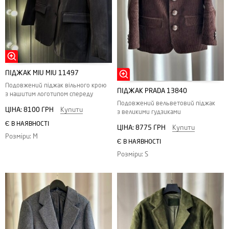
ПІДЖАК MIU MIU 11497
Подовжений піджак вільного крою
ПІДЖАК PRADA 13840
з нашитим логотипом спереду
Подовжений вельветовий піджак
ЦІНА:
8100 ГРН
Купити
з великими гудзиками
Є В НАЯВНОСТІ
ЦІНА:
8775 ГРН
Купити
Розміри: M
Є В НАЯВНОСТІ
Розміри: S