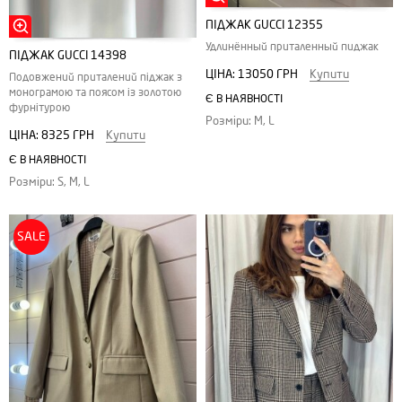
ПІДЖАК GUCCI 12355
Удлинённый приталенный пиджак
ПІДЖАК GUCCI 14398
ЦІНА:
13050 ГРН
Купити
Подовжений приталений піджак з
монограмою та поясом із золотою
Є В НАЯВНОСТІ
фурнітурою
Розміри: M, L
ЦІНА:
8325 ГРН
Купити
Є В НАЯВНОСТІ
Розміри: S, M, L
SALE