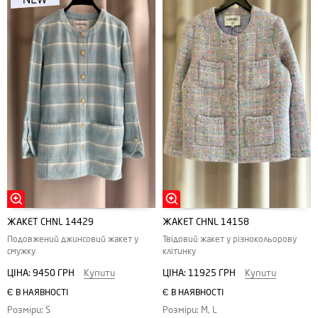
ЖАКЕТ CHNL 14429
ЖАКЕТ CHNL 14158
Подовжений джинсовий жакет у
Твідовий жакет у різнокольорову
смужку
клітинку
ЦІНА:
9450 ГРН
Купити
ЦІНА:
11925 ГРН
Купити
Є В НАЯВНОСТІ
Є В НАЯВНОСТІ
Розміри: S
Розміри: M, L