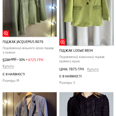
ПІДЖАК JACQUEMUS 8076
Подовжений вільного крою піджак
ПІДЖАК LOEWE 8834
з поясом
Подовжений класичний піджак
—
6750 ГРН
30%
=
4725 ГРН
прямого крою
Купити
ЦІНА:
7875 ГРН
Купити
Є В НАЯВНОСТІ
Є В НАЯВНОСТІ
Розміри: M
Розміри: S