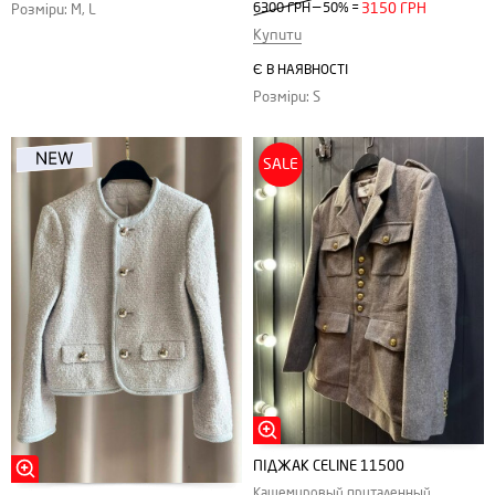
—
6300 ГРН
50%
=
3150 ГРН
Розміри: M, L
Купити
Є В НАЯВНОСТІ
Розміри: S
SALE
ПІДЖАК CELINE 11500
Кашемировый приталенный