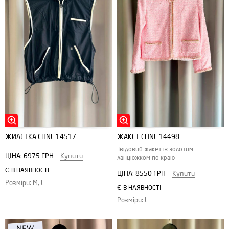
ЖИЛЕТКА CHNL 14517
ЖАКЕТ CHNL 14498
Твідовий жакет із золотим
ЦІНА:
6975 ГРН
Купити
ланцюжком по краю
Є В НАЯВНОСТІ
ЦІНА:
8550 ГРН
Купити
Розміри: M, L
Є В НАЯВНОСТІ
Розміри: L