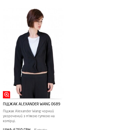
ПІДЖАК ALEXANDER WANG 0689
Піджак Alexander Wang чорний
укорочений з м'якою гумкою на
комірці.
ЦІНА:
6750 ГРН
Купити