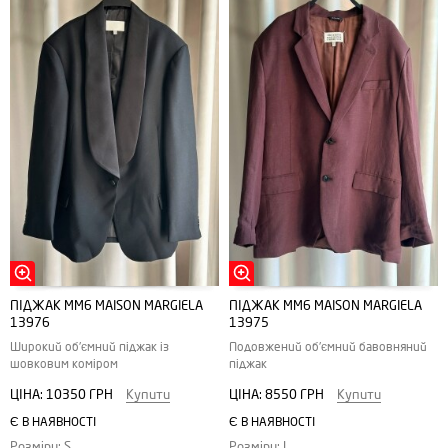
ПІДЖАК MM6 MAISON MARGIELA
ПІДЖАК MM6 MAISON MARGIELA
13976
13975
Широкий об'ємний піджак із
Подовжений об'ємний бавовняний
шовковим коміром
піджак
ЦІНА:
10350 ГРН
Купити
ЦІНА:
8550 ГРН
Купити
Є В НАЯВНОСТІ
Є В НАЯВНОСТІ
Розміри: S
Розміри: L