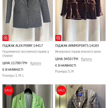
ПІДЖАК ALEX PERRY 14417
ПІДЖАК APAIMOPORTS 14183
Подовжений приталений піджак у
Велюровий піджак вільного крою
стразах
ЦІНА:
9450 ГРН
Купити
ЦІНА:
11700 ГРН
Купити
Є В НАЯВНОСТІ
Є В НАЯВНОСТІ
Розміри: S, M
Розміри: S, M, L
SALE
SALE