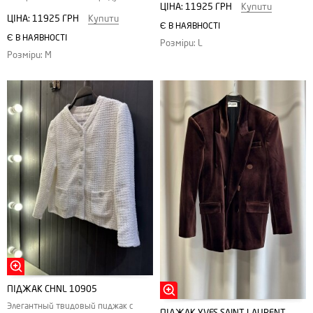
ЦІНА:
11925 ГРН
Купити
ЦІНА:
11925 ГРН
Купити
Є В НАЯВНОСТІ
Є В НАЯВНОСТІ
Розміри: L
Розміри: M
ПІДЖАК CHNL 10905
Элегантный твидовый пиджак с
ПІДЖАК YVES SAINT LAURENT