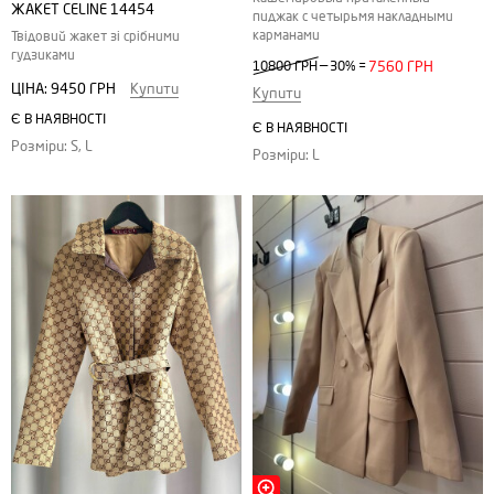
ЖАКЕТ CELINE 14454
пиджак с четырьмя накладными
карманами
Твідовий жакет зі срібними
гудзиками
—
10800 ГРН
30%
=
7560 ГРН
ЦІНА:
9450 ГРН
Купити
Купити
Є В НАЯВНОСТІ
Є В НАЯВНОСТІ
Розміри: S, L
Розміри: L