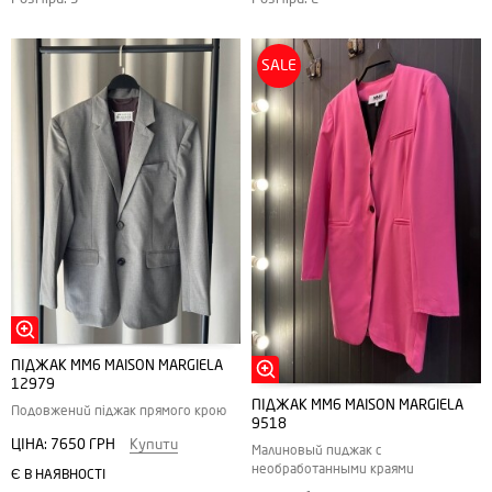
SALE
ПІДЖАК MM6 MAISON MARGIELA
12979
ПІДЖАК MM6 MAISON MARGIELA
Подовжений піджак прямого крою
9518
ЦІНА:
7650 ГРН
Купити
Малиновый пиджак с
необработанными краями
Є В НАЯВНОСТІ