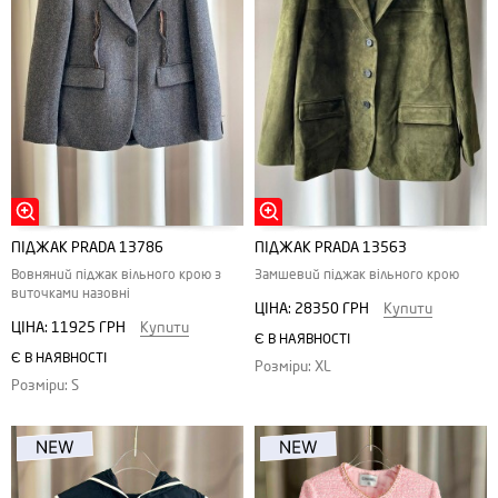
ПІДЖАК PRADA 13786
ПІДЖАК PRADA 13563
Вовняний піджак вільного крою з
Замшевий піджак вільного крою
виточками назовні
ЦІНА:
28350 ГРН
Купити
ЦІНА:
11925 ГРН
Купити
Є В НАЯВНОСТІ
Є В НАЯВНОСТІ
Розміри: XL
Розміри: S