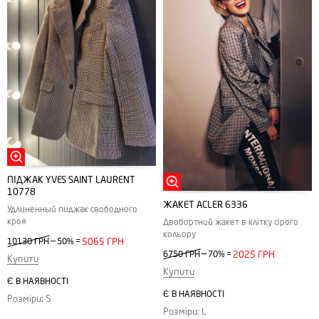
ПІДЖАК YVES SAINT LAURENT
10778
ЖАКЕТ ACLER 6336
Удлиненный пиджак свободного
кроя
Двобортний жакет в клітку сірого
кольору
—
10130 ГРН
50%
=
5065 ГРН
—
6750 ГРН
70%
=
2025 ГРН
Купити
Купити
Є В НАЯВНОСТІ
Є В НАЯВНОСТІ
Розміри: S
Розміри: L