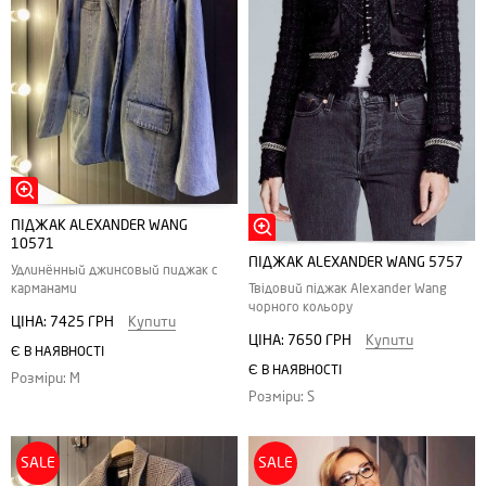
ПІДЖАК ALEXANDER WANG
10571
ПІДЖАК ALEXANDER WANG 5757
Удлинённый джинсовый пиджак с
карманами
Твідовий піджак Alexander Wang
чорного кольору
ЦІНА:
7425 ГРН
Купити
ЦІНА:
7650 ГРН
Купити
Є В НАЯВНОСТІ
Є В НАЯВНОСТІ
Розміри: M
Розміри: S
SALE
SALE